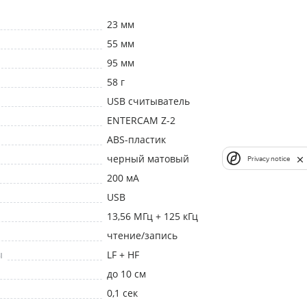
23 мм
55 мм
95 мм
58 г
USB считыватель
ENTERCAM Z-2
ABS-пластик
черный матовый
Privacy notice
200 мА
USB
13,56 МГц + 125 кГц
чтение/запись
ы
LF + HF
до 10 см
0,1 сек