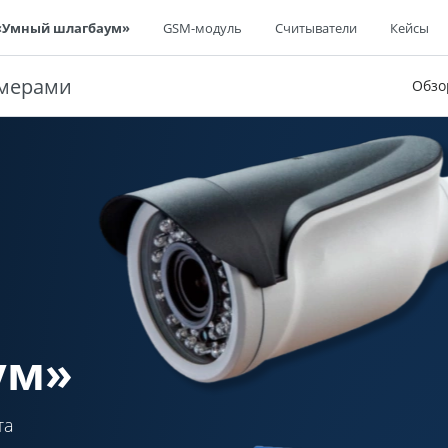
«Умный шлагбаум»
GSM-модуль
Считыватели
Кейсы
амерами
Обзо
ум»
та